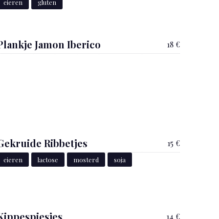
eieren
gluten
Plankje Jamon Iberico
18 €
Gekruide Ribbetjes
15 €
eieren
lactose
mosterd
soja
Kippespiesjes
14 €