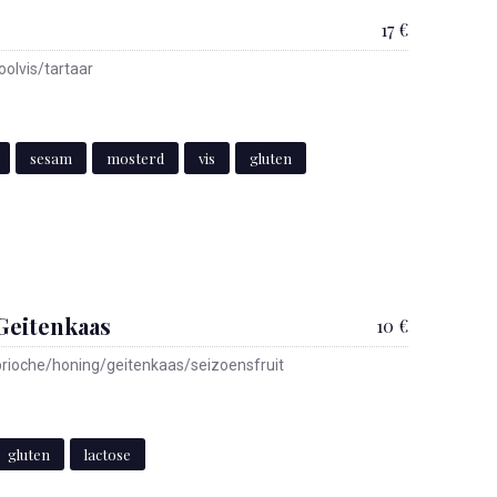
17 €
olvis/tartaar
sesam
mosterd
vis
gluten
Geitenkaas
10 €
brioche/honing/geitenkaas/seizoensfruit
gluten
lactose