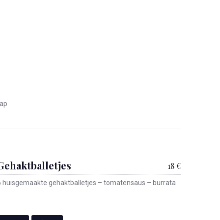
hap
Gehaktballetjes
18 €
6 huisgemaakte gehaktballetjes – tomatensaus – burrata