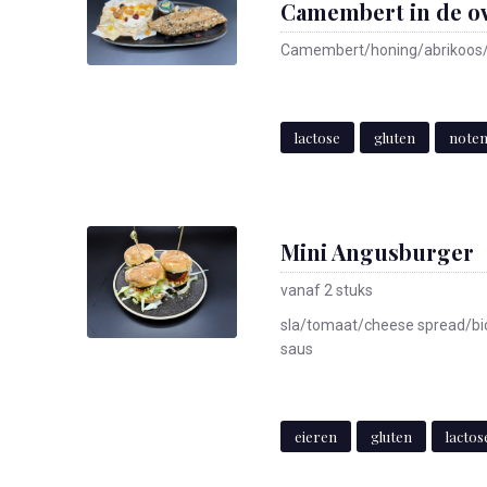
Camembert in de o
Camembert/honing/abrikoos
lactose
gluten
note
Mini Angusburger
vanaf 2 stuks
sla/tomaat/cheese spread/bi
saus
eieren
gluten
lactos