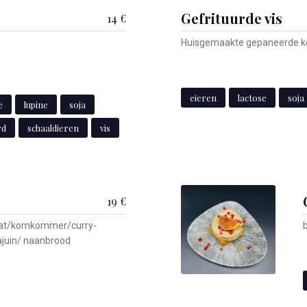
Gefrituurde vis
14 €
Huisgemaakte gepaneerde ko
eieren
lactose
soja
e
lupine
soja
rd
schaaldieren
vis
19 €
aat/komkommer/curry-
juin/ naanbrood