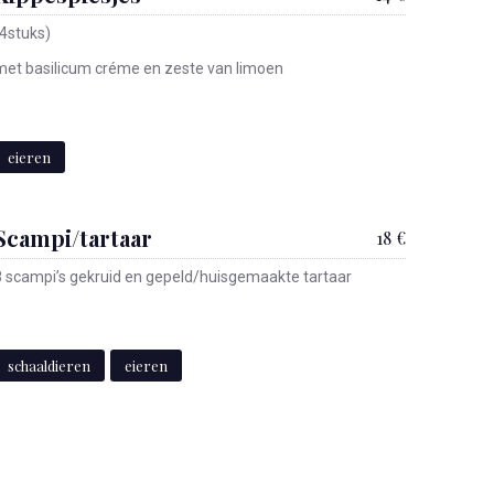
(4stuks)
met basilicum créme en zeste van limoen
eieren
Scampi/tartaar
18 €
8 scampi’s gekruid en gepeld/huisgemaakte tartaar
schaaldieren
eieren