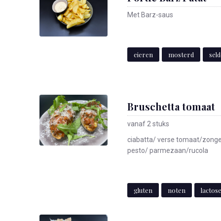
Met Barz-saus
eieren
mosterd
sel
Bruschetta tomaat
vanaf 2 stuks
ciabatta/ verse tomaat/zong
pesto/ parmezaan/rucola
gluten
noten
lactos