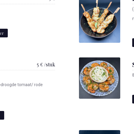
der
5 € /stuk
edroogde tomaat/ rode
e