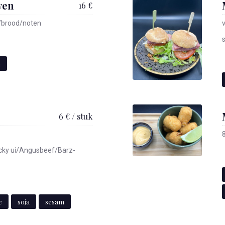
ven
16 €
/brood/noten
n
6 € / stuk
cky ui/Angusbeef/Barz-
e
soja
sesam