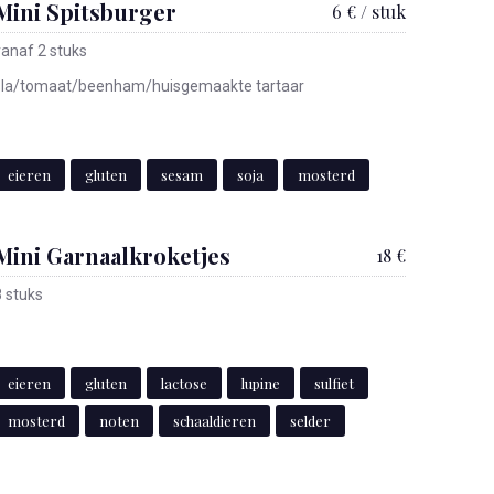
Mini Spitsburger
6 € / stuk
vanaf 2 stuks
sla/tomaat/beenham/huisgemaakte tartaar
eieren
gluten
sesam
soja
mosterd
Mini Garnaalkroketjes
18 €
8 stuks
eieren
gluten
lactose
lupine
sulfiet
mosterd
noten
schaaldieren
selder