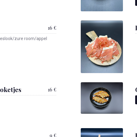
16 €
ieslook/zure room/appel
oketjes
16 €
9 €