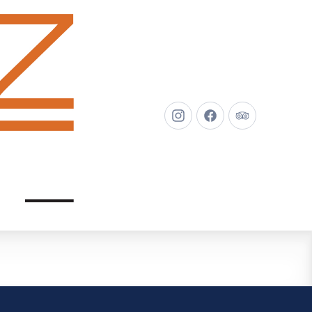
New
New
New
Window
Window
Window