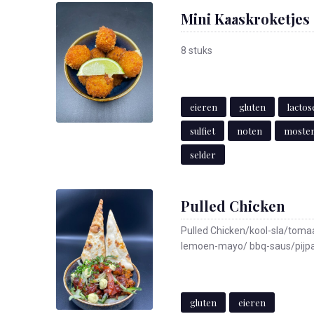
Mini Kaaskroketjes
8 stuks
eieren
gluten
lactos
sulfiet
noten
moste
selder
Pulled Chicken
Pulled Chicken/kool-sla/tom
lemoen-mayo/ bbq-saus/pijpa
gluten
eieren