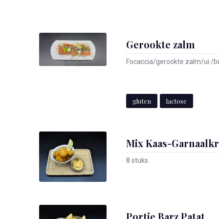
Gerookte zalm
Focaccia/gerookte zalm/ui /b
gluten
lactose
Mix Kaas-Garnaalkr
8 stuks
Portie Barz Patat